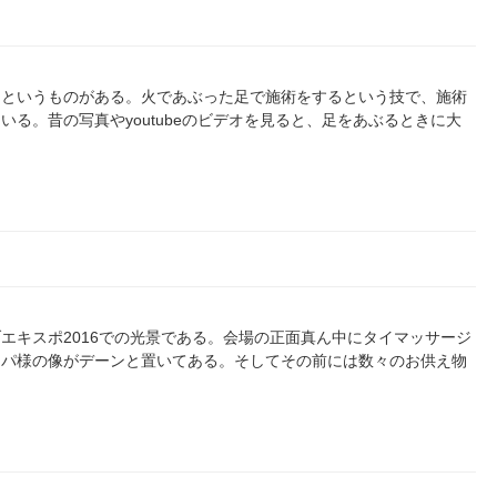
ンというものがある。火であぶった足で施術をするという技で、施術
る。昔の写真やyoutubeのビデオを見ると、足をあぶるときに大
エキスポ2016での光景である。会場の正面真ん中にタイマッサージ
ラパ様の像がデーンと置いてある。そしてその前には数々のお供え物