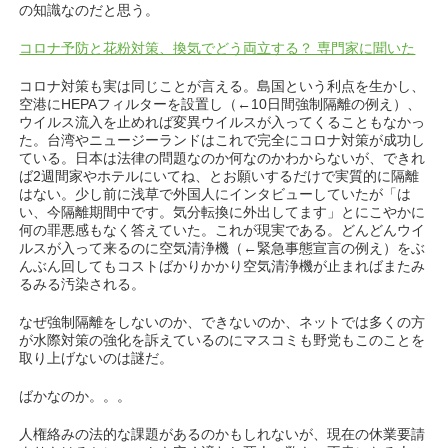
の知識なのだと思う。
コロナ予防と花粉対策、換気でどう両立する？ 専門家に聞いた
コロナ対策も実は同じことが言える。島国という利点を生かし、
空港にHEPAフィルターを設置し（←10日間強制隔離の例え）、
ウイルス流入を止めれば変異ウイルスが入ってくることもなかっ
た。台湾やニュージーランドはこれで完全にコロナ対策が成功し
ている。日本は法律の問題なのか何なのかわからないが、できれ
ば2週間家やホテルにいてね、とお願いするだけで実質的に隔離
はない。少し前に浅草で外国人にインタビューしていたが「は
い、今隔離期間中です。気分転換に外出してます」とにこやかに
何の罪悪感もなく答えていた。これが現実である。どんどんウイ
ルスが入って来るのに空気清浄機（←緊急事態宣言の例え）をぶ
んぶん回してもコストばかりかかり空気清浄機が止まればまたみ
るみる汚染される。
なぜ強制隔離をしないのか、できないのか、ネットでは多くの方
が水際対策の強化を訴えているのにマスコミも野党もこのことを
取り上げないのは謎だ。
ばかなのか。。。
人権絡みの法的な課題があるのかもしれないが、現在の休業要請