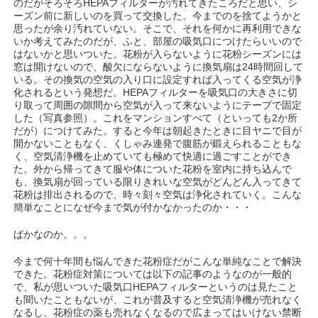
のだがそろそろHEPAフィルターが汚れてきたころだと思い、シ
ーズン前に新しいのを買って交換した。今までのを捨てようかと
思ったが余り汚れていない。そこで、それを何かに再利用できな
いか考えてみたのだが、ふと、部屋の吸気口につけたらいいので
はないかと思いついた。花粉が入らないように花粉シーズンには
窓は開けないので、酸欠にならないように換気扇は24時間回して
いる。その換気の空気の入り口に設定すれば入ってくる空気が浄
化されるという発想だ。HEPAフィルターを吸気口の大きさに切
り取って周囲の隙間から空気が入って来ないようにテープで固定
した（写真参照）。これをマンションすべて（といっても2か所
だが）につけてみた。すると今年は朝起きたときに目ヤニで目が
開かないこともなく、くしゃみ連発で腹筋が鍛えられることもな
く、空気清浄機を止めていても極めて快適に過ごすことができ
た。外から帰ってきて服や体についた花粉を室内に持ち込んで
も、換気扇が回っている限りきれいな空気がどんどん入ってきて
花粉は排出されるので、時々刻々空気は浄化されていく。こんな
簡単なことになぜ今まで気が付かなかったのか・・・
ばかなのか。。。
今まで何十年間も悩んできた花粉症だがこんな単純なことで解決
できた。花粉症対策については以下の記事のようなのが一般的
で、私が思いついた吸気口HEPAフィルターというのは見たこと
も聞いたこともないが、これが普及すると空気清浄機が売れなく
なるし、花粉症の薬も売れなくなるので広まってはいけない禁断