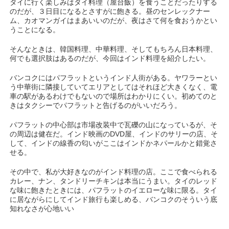
タイに行く楽しみはタイ料理（屋台飯）を食うことだったりする
のだが、３日目になるとさすがに飽きる。昼のセンレックナー
ム、カオマンガイはまあいいのだが、夜はさて何を食おうかとい
うことになる。
そんなときは、韓国料理、中華料理、そしてもちろん日本料理、
何でも選択肢はあるのだが、今回はインド料理を紹介したい。
バンコクにはパフラットというインド人街がある。ヤワラーとい
う中華街に隣接していてエリアとしてはそれほど大きくなく、電
車の駅があるわけでもないので場所はわかりにくい。初めてのと
きはタクシーでパフラットと告げるのがいいだろう。
パフラットの中心部は市場改装中で瓦礫の山になっているが、そ
の周辺は健在だ。インド映画のDVD屋、インドのサリーの店、そ
して、インドの線香の匂いがここはインドかネパールかと錯覚さ
せる。
その中で、私が大好きなのがインド料理の店。ここで食べられる
カレー、ナン、タンドリーチキンは本当にうまい。タイのレッド
な味に飽きたときには、パフラットのイエローな味に限る。タイ
に居ながらにしてインド旅行も楽しめる、バンコクのそういう底
知れなさが心地いい