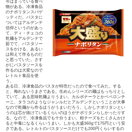
今はまっている食べ
物がある。冷凍食品
のナポリタンスパゲ
ッティだ。パスタに
ついてはアルデンテ
信仰というのがあっ
て、ディ・チェコの
乾麺をアルデンテで
茹でて、パスタソー
スをかける、あるい
は和えて作るものだ
と思っていた。さす
がにパスタソースを
作るのは大変なので
レトルト食品を使
う。
ある日、冷凍食品のパスタが特売だったので食べてみた。する
と、侮れないうまさである。生めんシリーズの麺はもっちりとし
ていて、ある意味乾麺よりうまい。カルボナーラとかペペロンチ
ーニ、タラコのようなジャンルだとアルデンテということが大事
なので乾麺から作るほうがうまいだろう。しかしナポリタンとい
うのは芯が抜けているくらいのほうがナポリタンらしかったりす
る。なので、冷凍食品でも十分うまい。粉チーズをたくさんかけ
ると中毒になるくらいうまい。しかも大盛360gで175円という安
さである。レトルトのパスタソースだけでも200円くらいするの