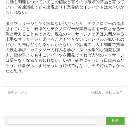
に麺も調理もついていてこの値段と言うのは破壊的商品と言って
いい。冷凍讃岐うどん出現よりも業界的なインパクトは大きいか
もしれない。
タイマッサージと全く関係ない話だったが、テクノロジーの進歩
はすごいこと、破壊的なテクノロジーが業界地図を一変させる一
例と考えることもできる。現在のマッサージチェアは人間がやる
上手なマッサージと比べることもできないほどレベルが低いもの
だが、将来はどうなるかわからない。今話題の、人工知能で熟練
の技を学び、カスタマーの好みを学び、深い医学的な知識も加
え、指や手よりもすごいパーツを開発できれば人間のマッサージ
は要らなくなるかもしれない。いや、確実にそういう日は来るだ
ろう。仕事がら、まだそういう時代ではない、今の時代でよかっ
たと思う。
←
8番ラーメン
強揉み、好転反応？
→