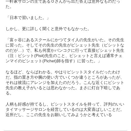
一軒家サロンの主であるＯさんから出た答えは意外なものだっ
た。
「日本で習いました。」
しかし、更に詳しく聞くと意外でもなかった。
「富ヶ谷にあるスクールにかつてタイ人の先生がいた。その先生
に習った。そしてその先生の先生がピシェット先生（ピシットな
のだが…）で、私も何度かバンコクに行って直接ピシェット先生
（注：ピシット(Pisit)先生のこと、ピシェットと言えば通常チェ
ンマイのピシェット(Pichet)師を指す）に習った。」
なるほど、ならばわかる。やはりピシットスタイルだったわけ
だ。指の置き方や腕の使い方でいくつか違うところがあったが、
それは彼流にアレンジを加えたのだろう。こんな近くにピシット
先生の教え子がいるとは思わなかった。まさに灯台下暗しであ
る。
人柄も好感が持てるし、ピシットスタイルを持って、評判のいい
タイマッサージサロンを経営しているのは大変喜ばしいことだ。
近所だし、ここの先生をお願いしてみようかと考えている